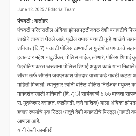
June 12, 2025
Editorial Team
पंचवटी : वार्ताहर
पंचवटी परिसरातील अंबिका झोपडपट्टीजवळ देशी बनावटीचे पिस्तूल 
शाखेने ताब्यात घेतले आहे. पुढील तपास पंचवटी गुन्हे शाखेचे
शनिवार (दि.7) पंचवटी पोलिस ठाण्यातील गुन्हेशोध पथकाचे सह
हवालदार महेश नांदुर्डीकर, पोलिस नाईक, लोणारे, पोलिस शिपाई क
पेट्रोलिंग करत असताना पोलिस शिपाई अंकुश काळे यांना मिळालेल
सौरभ ऊर्फ सॅमसंग जयप्रकाश पोतदार याच्याकडे गावटी कट्टा आ
माहिती मिळाली. त्यानुसार त्यांनी वरिष्ठ पोलिस निरीक्षक मधुकर
मार्गदर्शनाखाली शनिवारी (दि.7)ी सायंकाळी 6:55 वाजता साप
रा. मुदकेश्वर वसाहत, काझीगढी, जुने नाशिक) याला अंबिका झोपड
हजार रुपयांचे एक स्टिल धातूचे देशी बनावटीचे पिस्तूल (गावठी क
आणला आहे.
यांनी केली कामगिरी