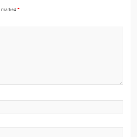
re marked
*