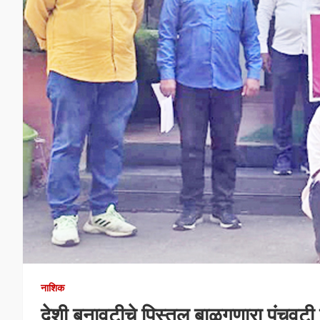
नाशिक
देशी बनावटीचे पिस्तूल बाळगणारा पंचवटी प