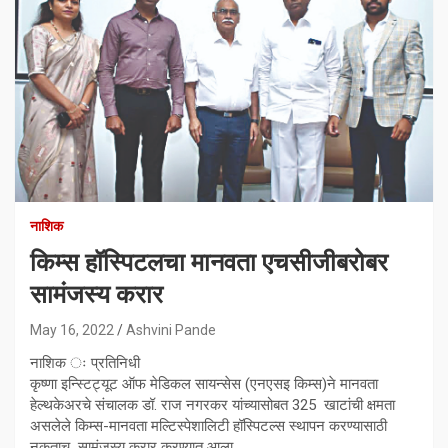
नाशिक
किम्स हॉस्पिटलचा मानवता एचसीजीबरोबर
सामंजस्य करार
May 16, 2022
Ashvini Pande
नाशिक ः प्रतिनिधी
कृष्णा इन्स्टिट्यूट ऑफ मेडिकल सायन्सेस (एनएसइ किम्स)ने मानवता
हेल्थकेअरचे संचालक डॉ. राज नगरकर यांच्यासोबत 325 खाटांची क्षमता
असलेले किम्स-मानवता मल्टिस्पेशालिटी हॉस्पिटल्स स्थापन करण्यासाठी
नुकताच सामंजस्य करार करण्यात आला.