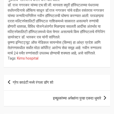
डॉ. राज नगरकर यांच्या एच.सी.जी. मानवता क्युरी हॉस्पिटलच्या पंधराव्या
वर्धापनदिनाचे औचित्य साधून डॉ.राज नगरकर यांचे वडील वसंतराव नगरकर
यांच्या जन्मदिनानिमित्त नवीन हॉस्पिटलची घोषणा करण्यात आली. परवडणार्‍या
दरात मल्टिस्पेशालिटी हॉस्पिटल नाशिकमध्ये साकारत असल्याने रुग्णांची
होणारी धावपळ, विविध योजनेअंतर्गत मिळणार्‍या सवलती आदींचा अंतर्भाव या
मल्टिस्पेशालिटी हॉस्पिटलमध्ये घेता येणार असल्याचे किम हॉस्पिटलचे मॅनेजिंग
डायरेक्टर डॉ. भास्कर राव यांनी सांगितले.
कृष्णा इन्स्टिट्यूट ऑफ मेडिकल सायन्सेस (किम्स) हा आंध्र प्रदेश आणि
तेलंगणामधील सर्वांत मोठा कॉर्पोरेट आरोग्य सेवा समूह आहे. नवीन रुग्णालय
मार्च 24 पर्यंत रुग्णांसाठी उपलब्ध होण्याची शक्यता आहे, असे सांगितले.
Tags:
Kims hospital
Post
ग्रेप काउंटी मध्ये रंगला डॉग शो
navigation
इच्छुकांच्या अपेक्षांना पुन्हा एकदा धुमारे