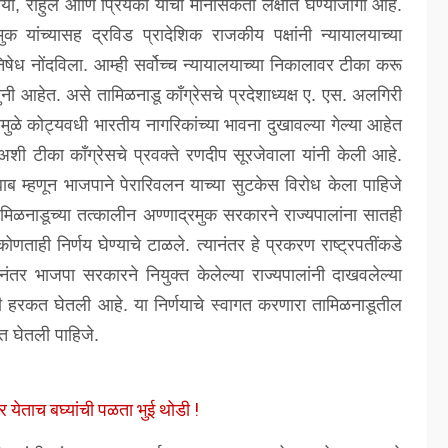
निया, राहुल आणि प्रियंका यांची मानसिकता लक्षात घेण्याजोगी आहे.
क यांच्यासह द्रविड प्रादेशिक राजकीय पक्षांनी न्यायालयाच्या
 निषेध नोंदविला. आम्ही सर्वोच्च न्यायालयाच्या निकालावर टीका करू
नी आहेत. असे तामिळनाडू कॉंग्रेसचे प्रदेशाध्यक्ष ए. एस. अलगिरी
्यामुळे कोट्यवधी भारतीय नागरिकांच्या भावना दुखावल्या गेल्या आहेत
 टीका कॉंग्रेसचे प्रवक्ते रणदीप सूरजेवाला यांनी केली आहे.
बाब म्हणून भाजपाने पेरारिवलन याच्या सुटकेस विरोध केला पाहिजे
तामिळनाडूच्या तत्कालीन अण्णाद्रमुक सरकारने राज्यपालांना सातही
ताही निर्णय घेण्याचे टाळले. त्यानंतर हे प्रकरण राष्ट्रपतींकडे
ंतर भाजपा सरकारने नियुक्त केलेल्या राज्यपालांनी दाखवलेल्या
ंनी हरकत घेतली आहे. या निर्णयाचे स्वागत करणारा तामिळनाडूतील
षात घेतली पाहिजे.
र येताच बघ्यांची पळता भुई थोडी !