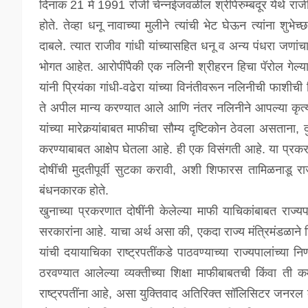
दिनांक 21 मे 1991 रोजी चेन्नईजवळील श्रीपेरुम्बदूर येथे राजीव 
होते. तेव्हा धनू नावाच्या मुलीने त्यांची भेट घेऊन त्यांना शुभ
दाबले. त्यात राजीव गांधी यांच्यासहित धनू व अन्य पंधरा जणांचा
भोगत आहेत. आरोपींपैकी एक नलिनी श्रीहरन हिचा पॅरोल गेल्या व
यांनी प्रियंका गांधी-वढेरा यांच्या विनंतीवरून नलिनीची फाशीच
ते अपील मान्य करण्यात आले आणि नंतर नलिनीने आपल्या कृत्याब
यांच्या मारेकर्‍यांबाबत माफीचा सौम्य दृष्टिकोन ठेवला असताना, 
करण्याबाबत आक्षेप घेतला आहे. ही एक विसंगती आहे. या प्रकरण
दोषींची मुदतीपूर्वी सुटका करावी, अशी शिफारस तामिळनाडू राज
बंधनकारक होते.
खुनाच्या प्रकरणात दोषींनी केलेल्या माफी याचिकांबाबत राज्य
सरकारांना आहे. याचा अर्थ असा की, एकदा राज्य मंत्रिमंडळाने 
यांची दयायाचिका राष्ट्रपतींकडे पाठवण्याच्या राज्यपालांच्या निर्णय
ठरवण्यात आलेल्या व्यक्तीच्या शिक्षा माफीबाबतची किंवा ती
राष्ट्रपतींना आहे, असा युक्तिवाद अतिरिक्त सॉलिसिटर जनरल 