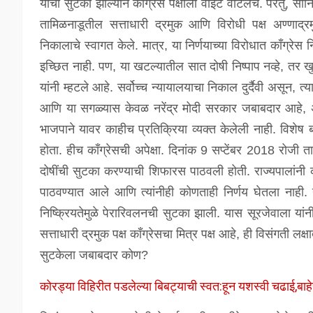
याची सुटका झाल्याने कॉंग्रेस पक्षाला वाईट वाटलेच. परंतु, सो
तामिळनाडूतील सत्ताधारी द्रमुक आणि विरोधी पक्ष अण्णाद्रमु
निकालाचे स्वागत केले. मात्र, या निर्णयाच्या विरोधात कॉंग्रेस
इच्छित नाही. पण, या खटल्यातील सात दोषी निष्पाप नव्हे, तर खु
यांनी म्हटले आहे. सर्वोच्च न्यायालयाचा निकाल दुर्दैवी असून, त
आणि या सगळ्यास केवळ नरेंद्र मोदी सरकार जबाबदार आहे, अशी
भाजपाने यावर काहीच प्रतिक्रिया व्यक्त केलेली नाही. विशेष 
होता. हीच कॉंग्रेसची अपेक्षा. दिनांक 9 सप्टेंबर 2018 रोजी 
दोषींची सुटका करण्याची शिफारस पाठवली होती. राज्यपालांनी कोण
पाठवण्यात आले आणि त्यांनीही कोणताही निर्णय घेतला नाही. न
निष्क्रियतेमुळे पेरारिवलनची सुटका झाली. यास सूरजेवाला या
सत्ताधारी द्रमुक पक्ष कॉंग्रेसचा मित्र पक्ष आहे, ही विसंगती लक्
सुटकेला जबाबदार कोण?
कोरड्या विहिरीत पडलेल्या बिबट्याची स्वत:हून यशस्वी चढाई,बाहे