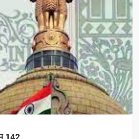
लम 142.