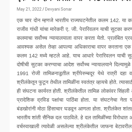
May 21, 2022
Devyani Sonar
एक चार दोन म्हणजे भारतीय राज्यघटनेतील कलम 142. या कलम
राजीव गांधी यांचा मारेकरी ए. जी. पेरारिवलन याची सुटका करण
कलमाचा सर्वोच्च न्यायालयाला वापर करता येतो. प्रलंबित प्रक
आवश्यक असेल तेव्हा आपल्या अधिकाराचा वापर करताना एक हु
कलम 142 मध्ये म्हटले आहे. याच आधारे पेरारिवलन याची सुट
दोषीची सुटका करण्याचा आदेश सर्वोच्च न्यायालयाने दिल्यामुळे
1991 रोजी तामिळनाडूतील श्रीपेरुम्बदूर येथे रात्री दहा
श्रीलंकेतून फुटून तेथील तामिळींना स्वतंत्र व्हायचे होते. त्
ही संघटना कार्यरत होती. श्रीलंकेतील तामिळ लोकांवर सिंहल
प्रादेशिक द्रविड पक्षांचा पाठिंबा होता. या संघटनेचा नेत
बंडखोरांनी मोठा हिंसाचार घडवून आणला होता. श्रीलंकेत शांतत
भारतीय शांती सैनिक दल पाठविले. हे दल तामिळींच्या विरोधात
वर्चस्वाखाली त्यावेळी असलेल्या श्रीलंकेतील जाफना बेटावरील ल